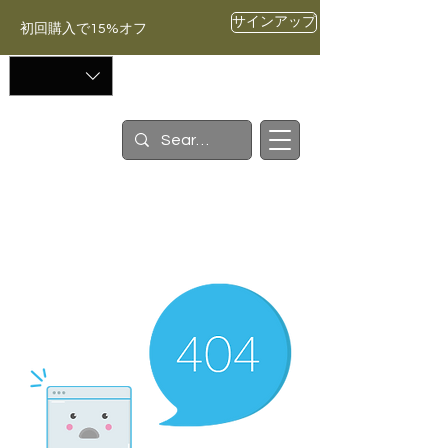
サインアップ
初回購入で15%オフ
カート
ॐ
ヨガテイン