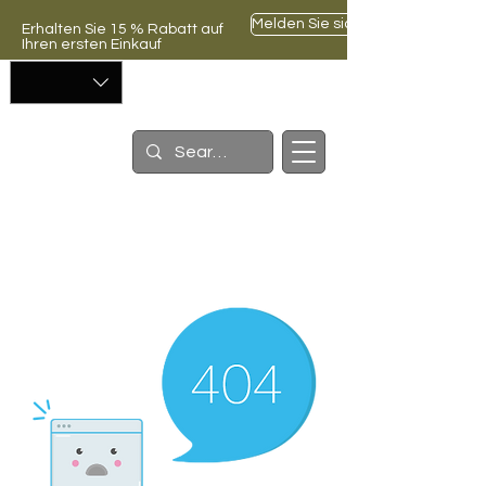
Melden Sie sich an
Erhalten Sie 15 % Rabatt auf
Ihren ersten Einkauf
Warenkorb
ॐ
Yogatein